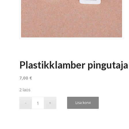
Plastikklamber pingutajal
7,00
€
2 laos
Lisa korvi