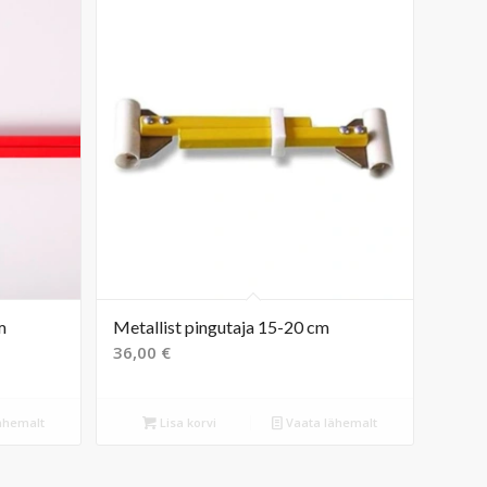
m
Metallist pingutaja 15-20 cm
36,00
€
ähemalt
Lisa korvi
Vaata lähemalt