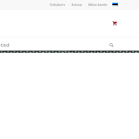
Ostukorv
Kassa
Minu konto
oted