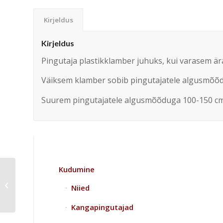
Kirjeldus
Kirjeldus
Pingutaja plastikklamber juhuks, kui varasem är
Väiksem klamber sobib pingutajatele algusmõõd
Suurem pingutajatele algusmõõduga 100-150 cm
Kudumine
Metallist pingutaja 150-
Niied
240 cm
Kangapingutajad