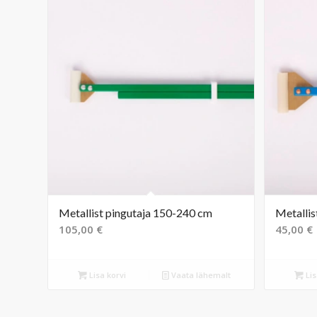
Metallist pingutaja 150-240 cm
Metallis
105,00
€
45,00
€
Lisa korvi
Vaata lähemalt
Lis