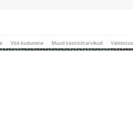
ne
Vöö kudumine
Muud käsitöötarvikud
Valmisto