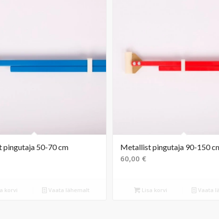
t pingutaja 50-70 cm
Metallist pingutaja 90-150 c
60,00
€
a korvi
Vaata lähemalt
Lisa korvi
Vaata l