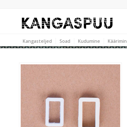
Kangasteljed
Soad
Kudumine
Käärimi