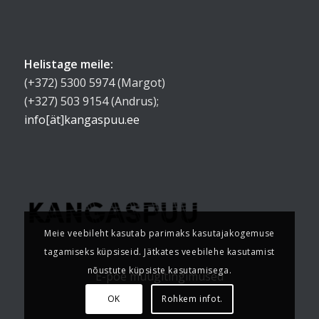
Helistage meile:
(+372) 5300 5974 (Margot)
(+327) 503 9154 (Andrus);
info[ät]kangaspuu.ee
Meie veebileht kasutab parimaks kasutajakogemuse
tagamiseks küpsiseid. Jätkates veebilehe kasutamist
nõustute küpsiste kasutamisega.
E-poe müügitingimused
OK
Rohkem infot.