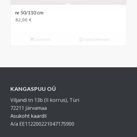
nr 50/110 cm
82,00
€
Lisa korvi
Vaata lähemalt
KANGASPUU OÜ
Viljandi tn 13b (II korrus), Türi
72211 Järvamaa
Asukoht kaardil
A/a EE112200221047175900