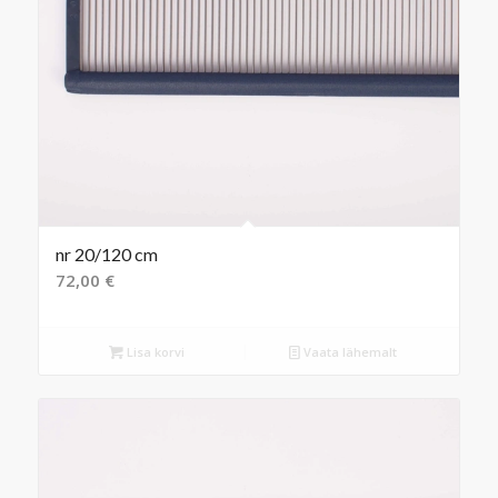
nr 20/120 cm
72,00
€
Lisa korvi
Vaata lähemalt