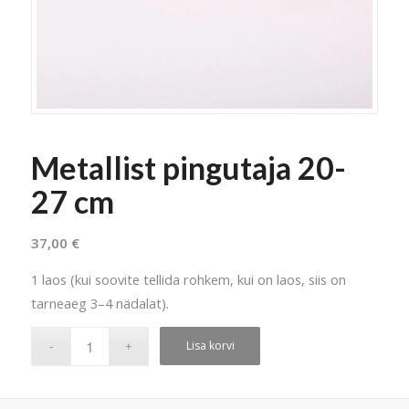
Metallist pingutaja 20-
27 cm
37,00
€
1 laos (kui soovite tellida rohkem, kui on laos, siis on
tarneaeg 3–4 nädalat).
Lisa korvi