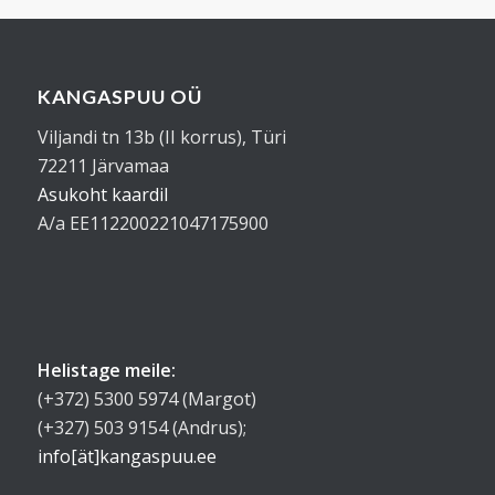
KANGASPUU OÜ
Viljandi tn 13b (II korrus), Türi
72211 Järvamaa
Asukoht kaardil
A/a EE112200221047175900
Helistage meile:
(+372) 5300 5974 (Margot)
(+327) 503 9154 (Andrus);
info[ät]kangaspuu.ee