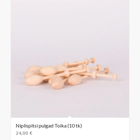
Niplispitsi pulgad Toika (10 tk)
24,00
€