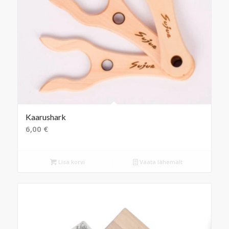
Kaarushark
6,00
€
Lisa korvi
Vaata lähemalt