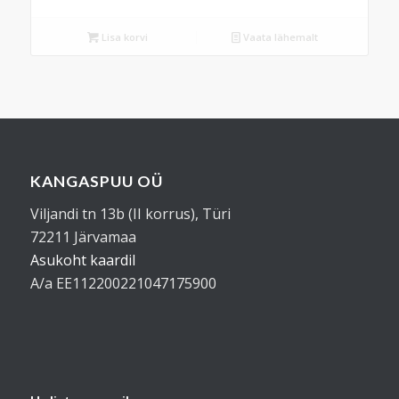
Lisa korvi
Vaata lähemalt
KANGASPUU OÜ
Viljandi tn 13b (II korrus), Türi
72211 Järvamaa
Asukoht kaardil
A/a EE112200221047175900