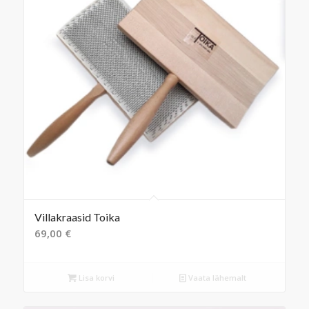
Villakraasid Toika
69,00
€
Lisa korvi
Vaata lähemalt