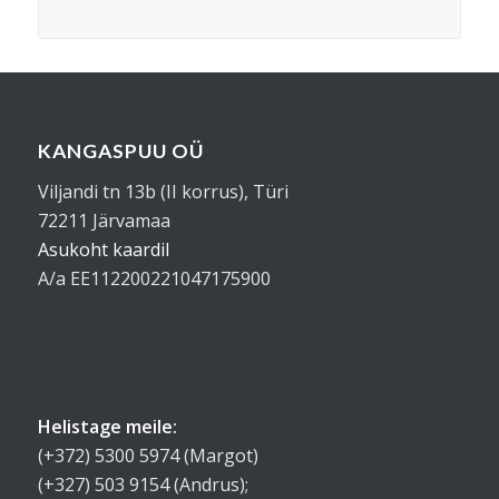
KANGASPUU OÜ
Viljandi tn 13b (II korrus), Türi
72211 Järvamaa
Asukoht kaardil
A/a EE112200221047175900
Helistage meile:
(+372) 5300 5974 (Margot)
(+327) 503 9154 (Andrus);