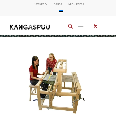
Ostukorv
Kassa
Minu konto