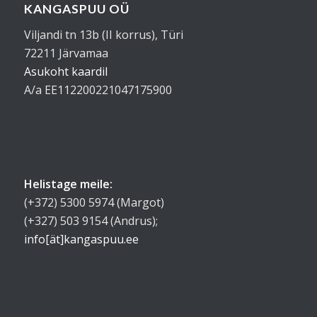
KANGASPUU OÜ
Viljandi tn 13b (II korrus), Türi
72211 Järvamaa
Asukoht kaardil
A/a EE112200221047175900
Helistage meile:
(+372) 5300 5974 (Margot)
(+327) 503 9154 (Andrus);
info[ät]kangaspuu.ee