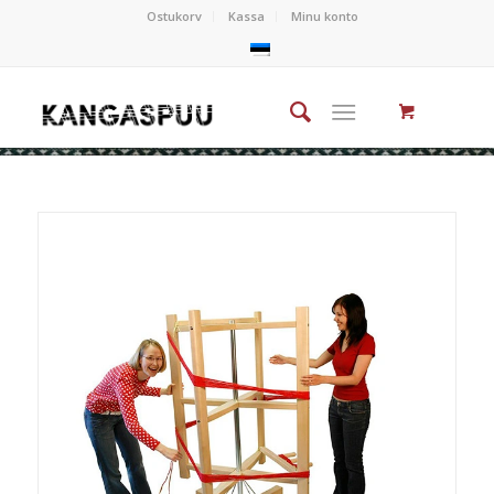
Ostukorv
Kassa
Minu konto