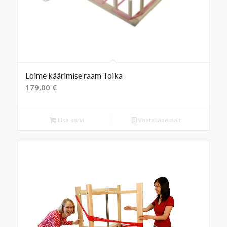
Lõime käärimise raam Toika
179,00
€
Lisa korvi
Vaata lähemalt