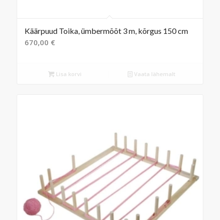
Käärpuud Toika, ümbermõõt 3 m, kõrgus 150 cm
670,00
€
Lisa korvi
Vaata lähemalt