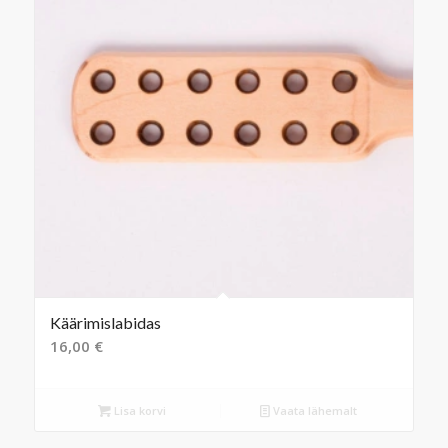
Käärimislabidas
16,00
€
Lisa korvi
Vaata lähemalt