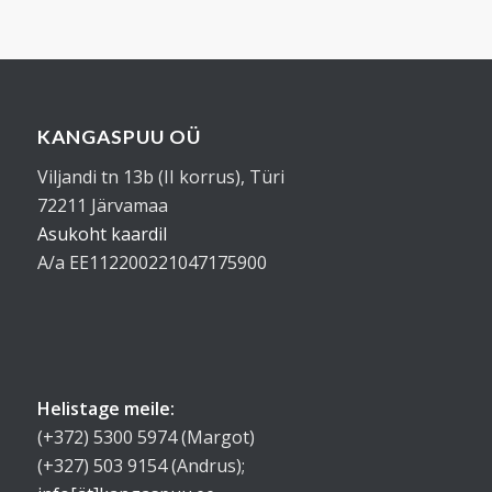
KANGASPUU OÜ
Viljandi tn 13b (II korrus), Türi
72211 Järvamaa
Asukoht kaardil
A/a EE112200221047175900
Helistage meile:
(+372) 5300 5974 (Margot)
(+327) 503 9154 (Andrus);