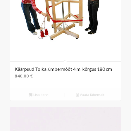
Käärpuud Toika, ümbermõõt 4 m, kõrgus 180 cm
840,00
€
Lisa korvi
Vaata lähemalt