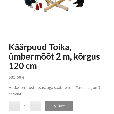
Käärpuud Toika,
ümbermõõt 2 m, kõrgus
120 cm
535,00
€
Hetkel on laost otsas, aga saab tellida. Tarneaeg on 3–4
nädalat.
Lisa korvi