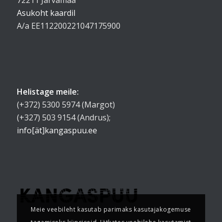
Asukoht kaardil
A/a EE112200221047175900
Helistage meile:
(+372) 5300 5974 (Margot)
(+327) 503 9154 (Andrus);
info[ät]kangaspuu.ee
Meie veebileht kasutab parimaks kasutajakogemuse