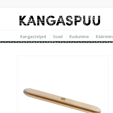
Kangasteljed
Soad
Kudumine
Käärimi