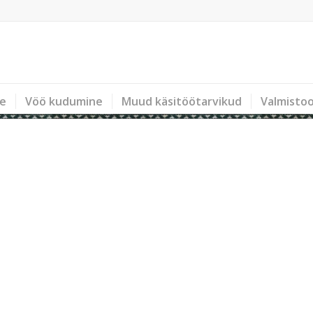
ne
Vöö kudumine
Muud käsitöötarvikud
Valmisto