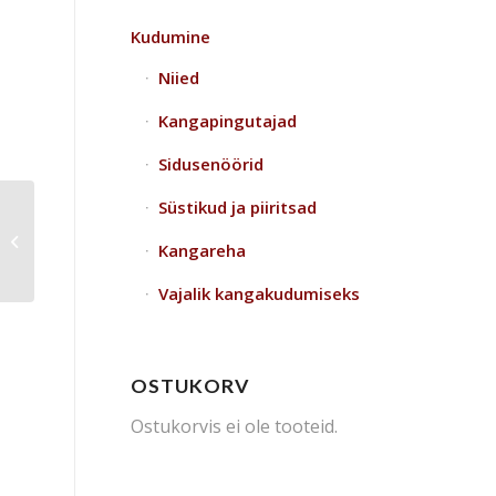
Kudumine
Niied
Kangapingutajad
Sidusenöörid
Süstikud ja piiritsad
Piirits Toika 30 cm
Kangareha
Vajalik kangakudumiseks
OSTUKORV
Ostukorvis ei ole tooteid.