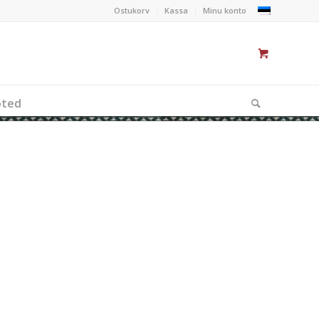
Ostukorv
Kassa
Minu konto
oted